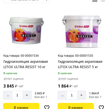
Цвет
Желтый
Синий
Страна
производства
Код товара:
00-00001534
Код товара:
00-00001535
Россия
Гидроизоляция акриловая
Гидроизоляция акриловая
LITOX ULTRA RESIST 10 кг
LITOX ULTRA RESIST 5 кг
В наличии
В наличии
Нет оценок
Нет оценок
Объем
3 845
1 864
₽
шт
₽
шт
/
/
1
л
3 845 ₽
1 864 ₽
-
-
+
+
Кол-во: 1
Кол-во: 1
3,8
л
В корзину
В корзину