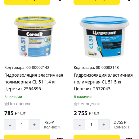
6
л
7.3
л
Расход
0,4–
Код товара:
00-00002142
Код товара:
00-00002143
0,7
Гидроизоляция эластичная
Гидроизоляция эластичная
кг/
полимерная CL 51 1.4 кг
полимерная CL 51 5 кг
м².
Церезит 2564895
Церезит 2572043
1,4
В наличии
В наличии
кг/
Нет оценок
Нет оценок
м²
785
2 755
₽
шт
₽
шт
/
/
785 ₽
2 755 ₽
-
-
+
+
Кол-во: 1
Кол-во: 1