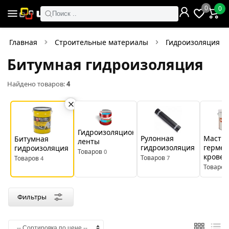
×
0
0
Фильтры
Поиск ..
Найдено товаров:
4
Главная
Строительные материалы
Гидроизоляция
Битумная гидроизоляция
В
Со
наличии
скидкой
Найдено товаров:
4
Цена
руб.
Гидроизоляционные
Рулонная
Мастик
Битумная
ленты
—
гидроизоляция
гермет
гидроизоляция
Товаров
0
крове
Товаров
Товаров
7
4
Товаров
Производитель
Фильтры
Ceresit
Литокс