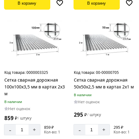
В корзину
В корзину
Длина
сетки
1000
мм
3000
мм
350
мм
500
Код товара:
0000003325
Код товара:
00-00000705
мм
Сетка сварная дорожная
Сетка сварная дорожная
100х100х3,5 мм в картах 2х3
50х50х2,5 мм в картах 2х1 м
м
В наличии
Нет оценок
В наличии
Нет оценок
295
₽
штуку
/
859
₽
штуку
/
859 ₽
295 ₽
-
-
+
+
Кол-во: 1
Кол-во: 1