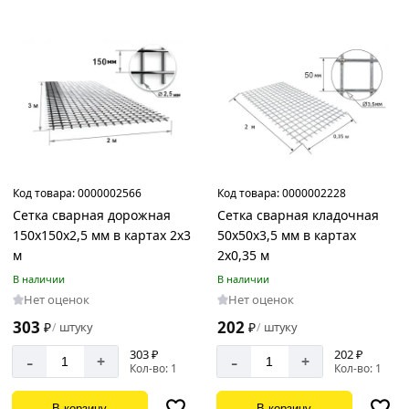
Цвет
Серый
Страна
производства
Россия
Код товара:
0000002566
Код товара:
0000002228
Сетка сварная дорожная
Сетка сварная кладочная
150х150х2,5 мм в картах 2х3
50х50х3,5 мм в картах
м
2х0,35 м
Материал
В наличии
В наличии
Сталь
Нет оценок
Нет оценок
303
202
₽
штуку
₽
штуку
/
/
303 ₽
202 ₽
-
-
+
+
Кол-во: 1
Кол-во: 1
Толщина
2.5
В корзину
В корзину