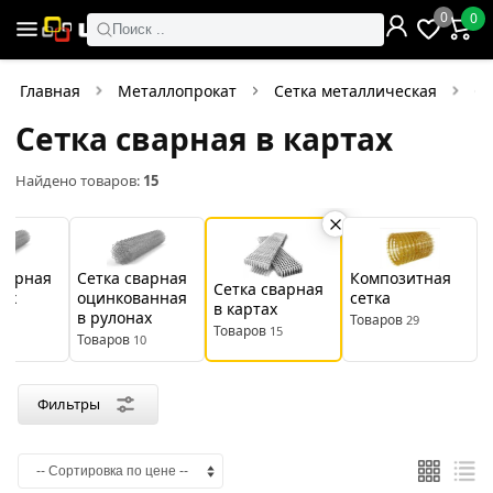
×
0
0
Фильтры
Поиск ..
Найдено товаров:
15
Главная
Металлопрокат
Сетка металлическая
Се
Сетка сварная в картах
В
Со
наличии
скидкой
Найдено товаров:
15
Цена
руб.
Композитная
сварная
Сетка сварная
Сетка сварная
сетка
нах
оцинкованная
в картах
—
в рулонах
Товаров
29
8
Товаров
15
Товаров
10
Производитель
Фильтры
Северсталь