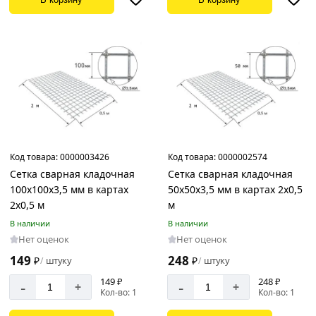
мм
3.5
мм
4.5
мм
Размер
ячеек
Код товара:
0000003426
Код товара:
0000002574
Сетка сварная кладочная
Сетка сварная кладочная
100х100
100х100х3,5 мм в картах
50х50х3,5 мм в картах 2х0,5
мм
2х0,5 м
м
150х150
В наличии
В наличии
мм
Нет оценок
Нет оценок
50х50
149
248
₽
штуку
₽
штуку
/
/
мм
149 ₽
248 ₽
-
-
+
+
Кол-во: 1
Кол-во: 1