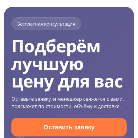
нагрузка
150
кг
Бесплатная консультация
Подберём
Общая
длина
лучшую
2.22
м
цену для вас
3.55
м
Оставьте заявку, и менеджер свяжется с вами,
подскажет по стоимости, объёму и доставке.
Тип
приставная
Оставить заявку
трансформер