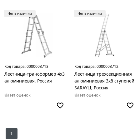
Цвет
Нет в наличии
Нет в наличии
Серый
Страна
производства
Россия
Код товара:
0000003713
Код товара:
0000003712
Лестница-трансформер 4x3
Лестница трехсекционная
алюминиевая, Россия
алюминиевая 3х8 ступеней
SARAYLI, Россия
Материал
Нет оценок
Нет оценок
Алюминий
Max
1
рабочая