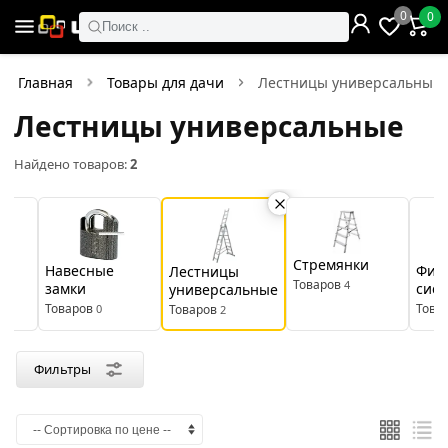
×
0
0
Фильтры
Поиск ..
Найдено товаров:
2
Главная
Товары для дачи
Лестницы универсальные
Лестницы универсальные
В
Со
наличии
скидкой
Найдено товаров:
2
Цена
руб.
Стремянки
Фит
Навесные
Лестницы
Товаров
4
сист
т
—
замки
универсальные
Това
Товаров
0
Товаров
2
Производитель
Фильтры
Sarayli