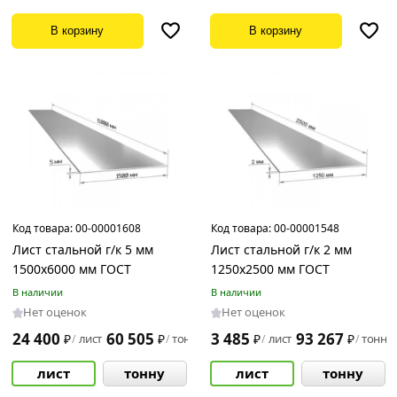
В корзину
В корзину
1.5
мм
10
мм
12
мм
14
мм
2
Код товара:
00-00001608
Код товара:
00-00001548
мм
Лист стальной г/к 5 мм
Лист стальной г/к 2 мм
1500х6000 мм ГОСТ
1250х2500 мм ГОСТ
20
мм
В наличии
В наличии
Нет оценок
Нет оценок
3
мм
24 400
60 505
3 485
93 267
₽
лист
₽
тонну
₽
лист
₽
тонну
/
/
/
/
4
лист
тонну
лист
тонну
мм