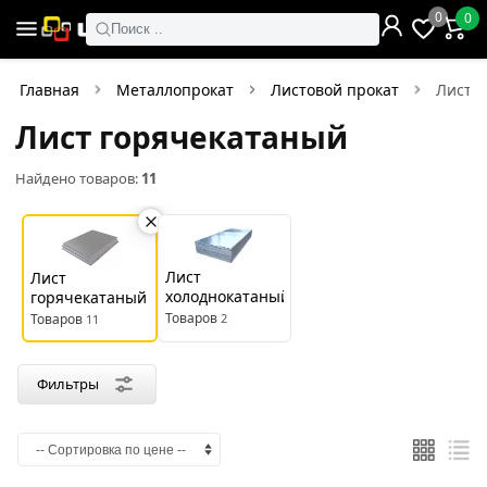
×
0
0
Фильтры
Поиск ..
Найдено товаров:
11
Главная
Металлопрокат
Листовой прокат
Лист 
Лист горячекатаный
В
Со
наличии
скидкой
Найдено товаров:
11
Цена
руб.
Лист
Лист
холоднокатаный
горячекатаный
—
Товаров
Товаров
2
11
Фильтры
Производитель
Северсталь