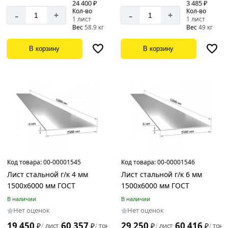
24 400 ₽
3 485 ₽
5
Кол-во
Кол-во
-
-
+
+
мм
1 лист
1 лист
Вес
58.9 кг
Вес
49 кг
Ширина
6
листа
мм
В корзину
В корзину
8
1250
мм
мм
1500
мм
Покрытие
Без
Код товара:
00-00001545
Код товара:
00-00001546
покрытия
Лист стальной г/к 4 мм
Лист стальной г/к 6 мм
1500х6000 мм ГОСТ
1500х6000 мм ГОСТ
В наличии
В наличии
Марка
Нет оценок
Нет оценок
19 450
60 357
29 250
60 416
₽
лист
₽
тонну
₽
лист
₽
тонн
/
/
/
/
Ст3