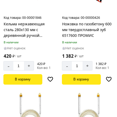
Код товара:
00-00001846
Код товара:
00-00000426
Кельма нержавеющая
Ножовка по газобетону 600
сталь 280х130 мм с
мм твердосплавный зуб
деревянной ручкой
6517600 ПРОМИС
3022200 Promis
В наличии
В наличии
Нет оценок
Нет оценок
420
1 382
₽
шт
₽
шт
/
/
420 ₽
1 382 ₽
-
-
+
+
Кол-во: 1
Кол-во: 1
В корзину
В корзину