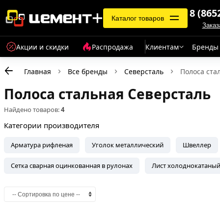
8 (865
Каталог товаров
Заказ
Акции и скидки
Распродажа
Клиентам
Бренды
Главная
Все бренды
Северсталь
Полоса ста
Полоса стальная Северсталь
Найдено товаров:
4
Категории производителя
Арматура рифленая
Уголок металлический
Швеллер
Сетка сварная оцинкованная в рулонах
Лист холоднокатаны