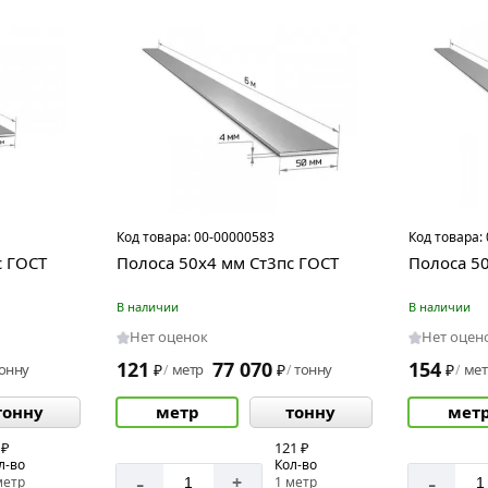
Код товара:
00-00000583
Код товара:
с ГОСТ
Полоса 50х4 мм Ст3пс ГОСТ
Полоса 5
В наличии
В наличии
Нет оценок
Нет оцен
121
77 070
154
онну
₽
метр
₽
тонну
₽
мет
/
/
/
тонну
метр
тонну
мет
 ₽
121 ₽
л-во
Кол-во
-
-
+
метр
1 метр