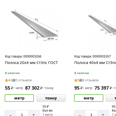
Код товара:
0000003266
Код товара:
0000003267
Полоса 20х4 мм Ст3пс ГОСТ
Полоса 40х4 мм Ст3п
В наличии
В наличии
4.6
5 отзывов
5
8 отзывов
55
87 302
95
75 397
₽
метр
₽
тонну
₽
метр
₽
т
/
/
/
/
метр
тонну
метр
55 ₽
95
Кол-во
Ко
-
-
+
+
1 метр
1 