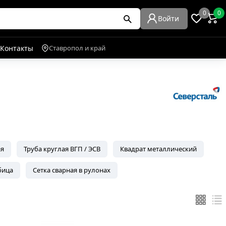
0
0
Войти
Контакты
Ставропол и край
ая
Труба круглая ВГП / ЭСВ
Квадрат металлический
бица
Сетка сварная в рулонах