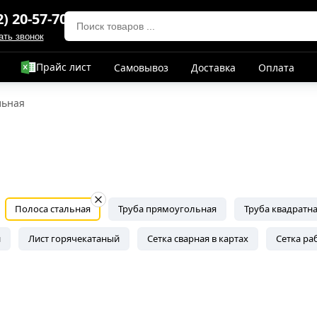
2) 20-57-70
ать звонок
Прайс лист
Самовывоз
Доставка
Оплата
льная
Полоса стальная
Труба прямоугольная
Труба квадратн
й
Лист горячекатаный
Сетка сварная в картах
Сетка ра