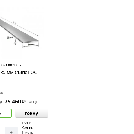
00-00001252
0х5 мм Ст3пс ГОСТ
ок
75 460
р
₽
тонну
/
р
тонну
154 ₽
Кол-во
+
1 метр