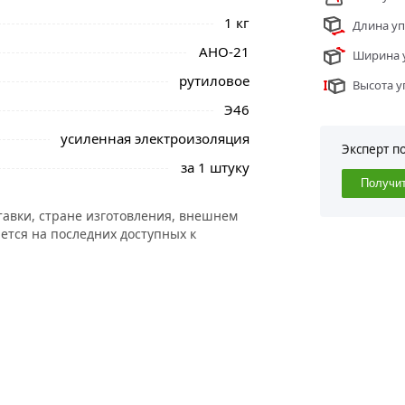
1 кг
Длина уп
АНО-21
Ширина у
рутиловое
Высота у
Э46
усиленная электроизоляция
Эксперт п
за 1 штуку
Получи
тавки, стране изготовления, внешнем
ется на последних доступных к