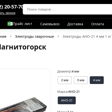
2) 20-57-70
ать звонок
Прайс лист
Самовывоз
Доставка
Оплата
ание
Электроды сварочные
Электроды АНО-21 4 мм 1 кг
Магнитогорск
Диаметр:
4 мм
2 мм
3 мм
4 мм
Марка:
АНО-21
АНО-21
Масса:
1 кг