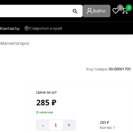
0
0
Войти
Контакты
Ставропол и край
 Магнитогорск
Код товара:
00-00001705
Цена за шт
285 ₽
В наличии
285 ₽
-
+
Кол-во: 1