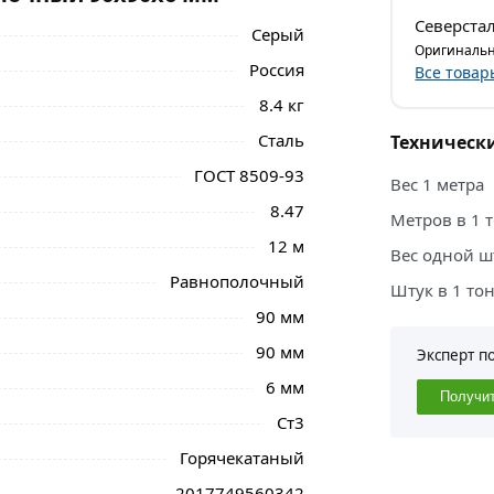
Северста
Серый
Оригинальн
Россия
Все товар
8.4 кг
Сталь
Техническ
ГОСТ 8509-93
Вес 1 метра
8.47
Метров в 1 
12 м
Вес одной ш
Равнополочный
Штук в 1 то
90 мм
90 мм
Эксперт п
6 мм
Получи
Ст3
Горячекатаный
2017749560342