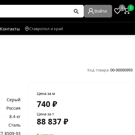
0
0
Войти
Контакты
Ставропол и край
Код товара:
00-00000993
Цена за м
Серый
740 ₽
Россия
Цена за т
8.4 кг
88 837 ₽
Сталь
Т 8509-93
В наличии