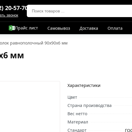
2) 20-57-70
ать звонок
Прайс лист
Самовывоз
Доставка
Оплата
олок равнополочный 90х90х6 мм
х6 мм
Характеристики
Цвет
Страна производства
Вес нетто
Материал
Стандарт
ГОС