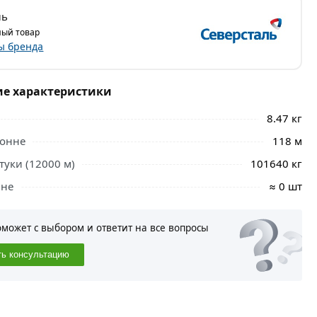
ль
ый товар
ы бренда
ие характеристики
8.47 кг
тонне
118 м
туки (12000 м)
101640 кг
нне
≈ 0 шт
оможет с выбором и ответит на все вопросы
ть консультацию