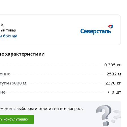
ль
ый товар
ы бренда
ие характеристики
0.395 кг
тонне
2532 м
туки (6000 м)
2370 кг
нне
≈ 0 шт
оможет с выбором и ответит на все вопросы
ть консультацию