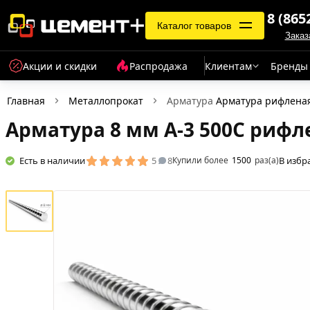
8 (865
Каталог товаров
Заказ
Акции и скидки
Распродажа
Клиентам
Бренды
Главная
Металлопрокат
Арматура
Арматура рифлена
Арматура 8 мм А-3 500С рифл
Есть в наличии
5
8
В избр
Купили более
1500
раз(а)