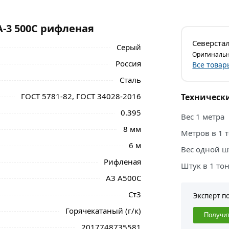
-3 500С рифленая
Северста
Серый
Оригинальн
Россия
Все товар
Сталь
ГОСТ 5781-82, ГОСТ 34028-2016
Техническ
0.395
Вес 1 метра
8 мм
Метров в 1 
6 м
Вес одной ш
Рифленая
Штук в 1 то
А3 А500С
Ст3
Эксперт п
Горячекатаный (г/к)
Получи
2017748735581