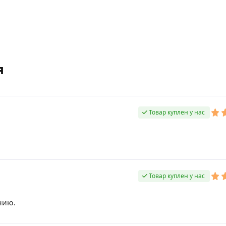
я
Товар куплен у нас
Товар куплен у нас
нию.