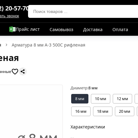
2) 20-57-70
ать звонок
Прайс лист
Самовывоз
Доставка
Оплата
я
Арматура 8 мм А-3 500С рифленая
еная
анные
Диаметр:
8 мм
8 мм
10 мм
12 мм
16 мм
18 мм
20 мм
Характеристики