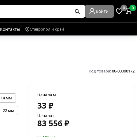
0
0
Войти
Контакты
Ставропол и край
Код товара:
00-00000172
Цена за м
14 мм
33 ₽
22 мм
Цена за т
83 556 ₽
В наличии