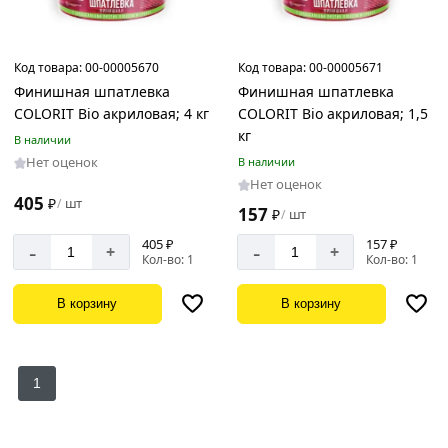
Код товара:
00-00005670
Код товара:
00-00005671
Финишная шпатлевка
Финишная шпатлевка
COLORIT Bio акриловая; 4 кг
COLORIT Bio акриловая; 1,5
кг
В наличии
Нет оценок
В наличии
Нет оценок
405
₽
шт
/
157
₽
шт
/
405 ₽
157 ₽
-
-
+
+
Кол-во: 1
Кол-во: 1
В корзину
В корзину
1