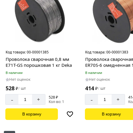
Код товара:
00-00001385
Код товара:
00-00001383
Проволока сварочная 0,8 мм
Проволока сварочная
E71T-GS порошковая 1 кг Deka
ER70S-6 омедненная 1
В наличии
В наличии
Нет оценок
Нет оценок
528
414
₽
шт
₽
шт
/
/
528 ₽
41
-
-
+
+
Кол-во: 1
Ко
В корзину
В корзину