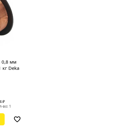
 0,8 мм
 кг Deka
4 ₽
л-во: 1