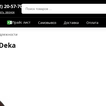
2) 20-57-70
ать звонок
Прайс лист
Самовывоз
Доставка
Оплата
длежности
Deka