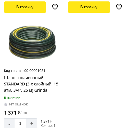
В корзину
В корзину
Код товара:
00-00001031
Шланг поливочный
STANDARD (3-х слойный, 15
атм, 3/4", 25 м) Grinda
429000-3/4-25
В наличии
Нет оценок
1 371
₽
шт
/
1 371 ₽
-
+
Кол-во: 1