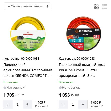
Код товара:
00-00001033
Код товара:
00-00001683
Поливочный
Поливочный шланг Grinda
армированный 3-х слойный
PROLine Expert 35 атм.,
шланг GRINDA COMFORT 25
армированный, 3-х
атм, 3/4"х25м 8-429003-3/4-
слойный, 1/2х20м 8-429005-
В наличии
В наличии
25_z02
1/2-20_z02
Нет оценок
Нет оценок
1 705
1 055
₽
шт
₽
шт
/
/
1 705 ₽
1 055 ₽
-
-
+
+
Кол-во: 1
Кол-во: 1