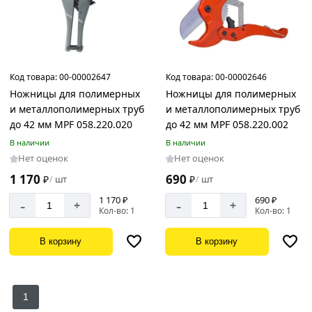
Код товара:
00-00002647
Код товара:
00-00002646
Ножницы для полимерных
Ножницы для полимерных
и металлополимерных труб
и металлополимерных труб
до 42 мм MPF 058.220.020
до 42 мм MPF 058.220.002
В наличии
В наличии
Нет оценок
Нет оценок
1 170
690
₽
шт
₽
шт
/
/
1 170 ₽
690 ₽
-
-
+
+
Кол-во: 1
Кол-во: 1
В корзину
В корзину
1