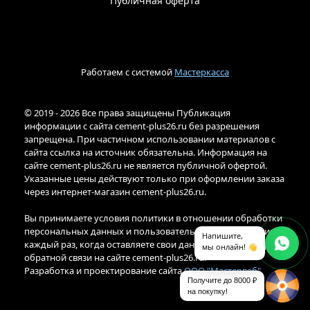
Публичная оферта
Работаем с системой
Мастеркасса
© 2019 - 2026 Все права защищены Публикация
информации с сайта cement-plus26.ru без разрешения
запрещена. При частичном использовании материалов с
сайта ссылка на источник обязательна. Информация на
сайте cement-plus26.ru не является публичной офертой.
Указанные цены действуют только при оформлении заказа
через интернет-магазин cement-plus26.ru.
Вы принимаете условия политики в отношении обработки
персональных данных и пользовательского соглашения
Напишите,
каждый раз, когда оставляете свои данные в любой форме
мы онлайн! 👋
обратной связи на сайте cement-plus26.ru.
Разработка и проектирование сайта
ООО "Мастервеб"
Получите до 8000 ₽
на покупку!