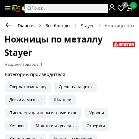
0
0
Поиск ..
Главная
Все бренды
Stayer
Ножницы по ме
Ножницы по металлу
Stayer
Найдено товаров:
1
Категории производителя
Сверла по металлу
Средства защиты
Диски алмазные
Шпатели
Пистолеты для пены и герметиков
Уровни
Киянки
Молотки и кувалды
Отвертки
Кисти малярные
Кельмы и гладилки