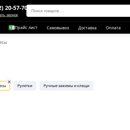
2) 20-57-70
ать звонок
Прайс лист
Самовывоз
Доставка
Оплата
весы
есы
Рулетки
Ручные зажимы и клещи