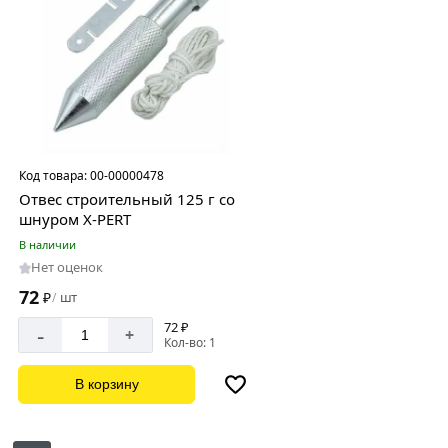
Код товара:
00-00000478
Отвес строительный 125 г со
шнуром X-PERT
В наличии
Нет оценок
72
₽
шт
/
72 ₽
-
+
Кол-во: 1
В корзину