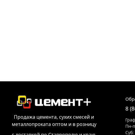
Обр
8 (
Продажа цемента, сухих смесей и
Граф
металлопроката оптом и в розницу
Пн-п
Суб:
с доставкой по Ставрополю и краю.