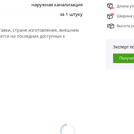
наружная канализация
Длина уп
за 1 штуку
Ширина у
Высота у
тавки, стране изготовления, внешнем
ется на последних доступных к
Эксперт п
Получи