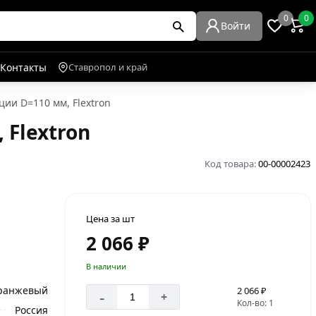
0
0
Войти
Контакты
Ставропол и край
ии D=110 мм, Flextron
Flextron
Код товара:
00-00002423
Цена за шт
2 066 ₽
В наличии
ранжевый
2 066 ₽
-
+
Кол-во: 1
Россия