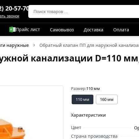
2) 20-57-70
ать звонок
Прайс лист
Самовывоз
Доставка
Оплата
нги наружные
Обратный клапан ПП для наружной канализац
ужной канализации D=110 мм, 
Размер:
110 мм
110 мм
160 мм
Характеристики
Цвет
О
Страна производства