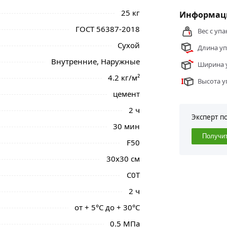
25 кг
Информаци
ГОСТ 56387-2018
Вес с упа
Сухой
Длина уп
Внутренние, Наружные
Ширина у
4.2 кг/м²
Высота у
цемент
2 ч
Эксперт п
30 мин
Получи
F50
30х30 см
C0T
2 ч
от + 5°C до + 30°C
0.5 МПа