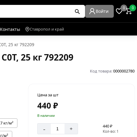
0
0
Войти
Контакты
Ставропол и край
0T, 25 кг 792209
0T, 25 кг 792209
Код товара:
0000002780
Цена за шт
440 ₽
В наличии
.7 кг/м²
440 ₽
-
+
Кол-во: 1
кг/м²