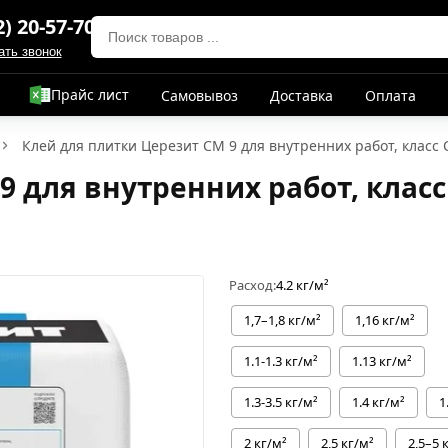
2) 20-57-70
ать звонок
Прайс лист
Самовывоз
Доставка
Оплата
Клей для плитки Церезит СМ 9 для внутренних работ, класс C
 для внутренних работ, класс C
Расход:
4.2 кг/м²
1,7–1,8 кг/м²
1,16 кг/м²
1.1-1.3 кг/м²
1.13 кг/м²
1.3-3.5 кг/м²
1.4 кг/м²
1
2 кг/м²
2,5 кг/м²
2,5–5 