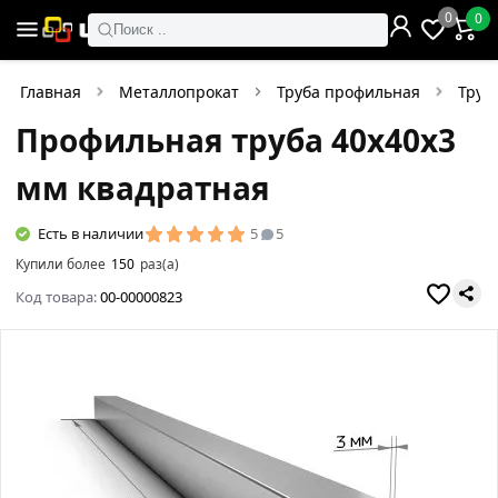
0
0
Поиск ..
Главная
Металлопрокат
Труба профильная
Труб
Профильная труба 40х40х3
мм квадратная
Есть в наличии
5
5
Купили более
150
раз(а)
Код товара:
00-00000823