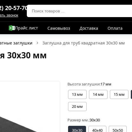
2) 20-57-70
ать звонок
Прайс лист
Самовывоз
Доставка
Оплата
атные заглушки
Заглушка для труб квадратная 30х30 мм
я 30х30 мм
Высота заглушки:
17 мм
13 мм
14 мм
15 мм
20 мм
Размер мм.:
30x30
30x30
40x40
50x50