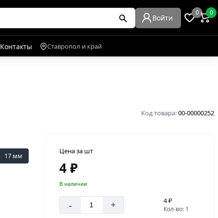
0
0
Войти
Контакты
Ставропол и край
Код товара:
00-00000252
Цена за шт
17 мм
4 ₽
В наличии
4 ₽
-
+
Кол-во: 1