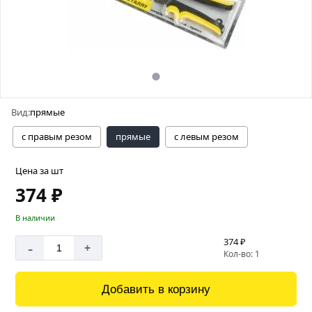
Вид:
прямые
с правым резом
прямые
с левым резом
Цена за шт
374 ₽
В наличии
374 ₽
-
+
Кол-во: 1
Добавить в корзину