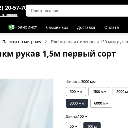
2) 20-57-70
ать звонок
Прайс лист
Самовывоз
Доставка
Оплата
Пленки по метражу
Пленка полиэтиленовая 150 мкм рукав
км рукав 1,5м первый сорт
Ширина:
3000 мм
500 мм
1500 мм
2000 
3000 мм
6000 мм
Длина:
100 м
50 м
100 м