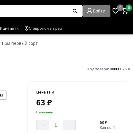
0
0
Войти
Контакты
Ставропол и край
 1,5м первый сорт
Код товара:
0000002501
Цена за м
мм
63 ₽
В наличии
63 ₽
-
+
Кол-во: 1