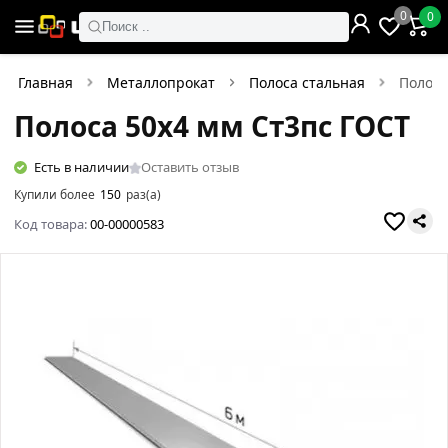
0
0
Поиск ..
Главная
Металлопрокат
Полоса стальная
Полоса
Полоса 50х4 мм Ст3пс ГОСТ
Есть в наличии
Оставить отзыв
Купили более
150
раз(а)
Код товара:
00-00000583