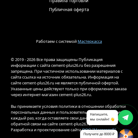
Правила торговли
Публичная оферта
Работаем с системой
Мастеркасса
© 2019 - 2026 Все права защищены Публикация
информации с сайта cement-plus26.ru без разрешения
запрещена. При частичном использовании материалов с
сайта ссылка на источник обязательна. Информация на
сайте cement-plus26.ru не является публичной офертой.
Указанные цены действуют только при оформлении заказа
через интернет-магазин cement-plus26.ru.
Вы принимаете условия политики в отношении обработки
персональных данных и пользовательского соглашения
Напишите,
каждый раз, когда оставляете свои данные в любой форме
мы онлайн! 👋
обратной связи на сайте cement-plus26.ru.
Разработка и проектирование сайта
ООО "Мастервеб"
Получите до 8000 ₽