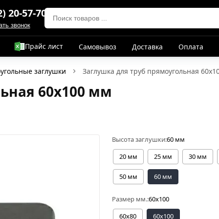
2) 20-57-70
ать звонок
Прайс лист
Самовывоз
Доставка
Оплата
угольные заглушки
Заглушка для труб прямоугольная 60х1
льная 60х100 мм
Высота заглушки:
60 мм
20 мм
25 мм
30 мм
50 мм
60 мм
Размер мм.:
60х100
60х80
60х100