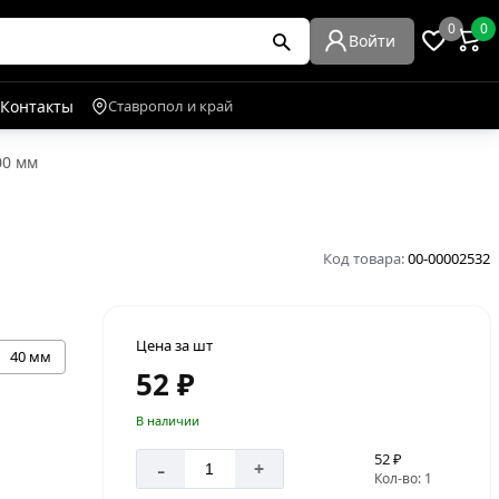
0
0
Войти
Контакты
Ставропол и край
00 мм
Код товара:
00-00002532
Цена за шт
40 мм
52 ₽
В наличии
52 ₽
-
+
Кол-во: 1