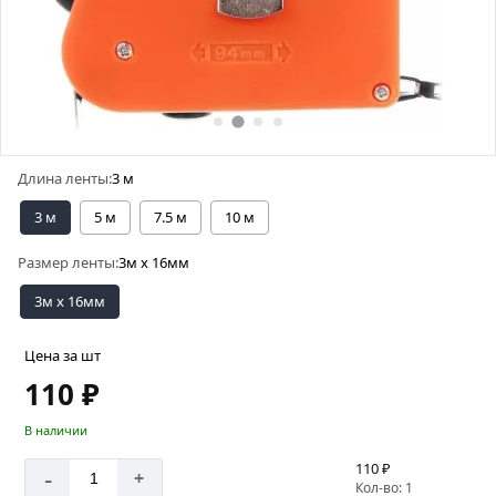
Длина ленты:
3 м
3 м
5 м
7.5 м
10 м
Размер ленты:
3м х 16мм
3м х 16мм
Цена за шт
110 ₽
В наличии
110 ₽
-
+
Кол-во: 1