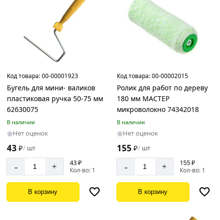
Код товара:
00-00001923
Код товара:
00-00002015
Бугель для мини- валиков
Ролик для работ по дереву
пластиковая ручка 50-75 мм
180 мм МАСТЕР
62630075
микроволокно 74342018
В наличии
В наличии
Нет оценок
Нет оценок
43
155
₽
шт
₽
шт
/
/
43 ₽
155 ₽
-
-
+
+
Кол-во: 1
Кол-во: 1
В корзину
В корзину