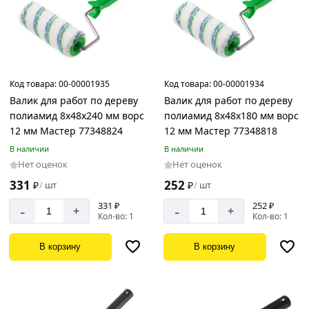
Код товара:
00-00001935
Код товара:
00-00001934
Валик для работ по дереву
Валик для работ по дереву
полиамид 8х48х240 мм ворс
полиамид 8х48х180 мм ворс
12 мм Мастер 77348824
12 мм Мастер 77348818
В наличии
В наличии
Нет оценок
Нет оценок
331
252
₽
шт
₽
шт
/
/
331 ₽
252 ₽
-
-
+
+
Кол-во: 1
Кол-во: 1
В корзину
В корзину