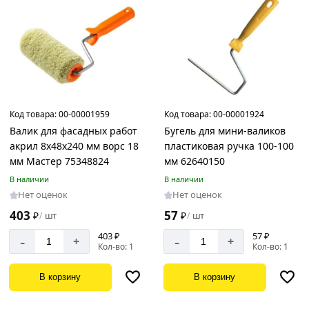
Код товара:
00-00001959
Код товара:
00-00001924
Валик для фасадных работ
Бугель для мини-валиков
акрил 8х48х240 мм ворс 18
пластиковая ручка 100-100
мм Мастер 75348824
мм 62640150
В наличии
В наличии
Нет оценок
Нет оценок
403
57
₽
шт
₽
шт
/
/
403 ₽
57 ₽
-
-
+
+
Кол-во: 1
Кол-во: 1
В корзину
В корзину