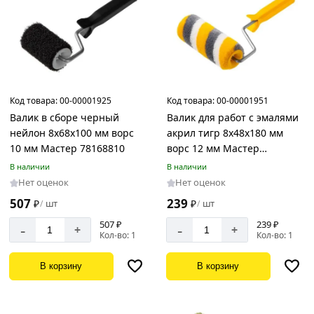
Код товара:
00-00001925
Код товара:
00-00001951
Валик в сборе черный
Валик для работ с эмалями
нейлон 8х68х100 мм ворс
акрил тигр 8х48х180 мм
10 мм Мастер 78168810
ворс 12 мм Мастер
75248818
В наличии
В наличии
Нет оценок
Нет оценок
507
239
₽
шт
₽
шт
/
/
507 ₽
239 ₽
-
-
+
+
Кол-во: 1
Кол-во: 1
В корзину
В корзину