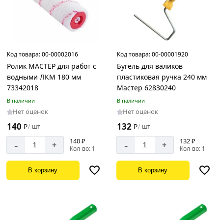
Код товара:
00-00002016
Код товара:
00-00001920
Ролик МАСТЕР для работ с
Бугель для валиков
водными ЛКМ 180 мм
пластиковая ручка 240 мм
73342018
Мастер 62830240
В наличии
В наличии
Нет оценок
Нет оценок
140
132
₽
шт
₽
шт
/
/
140 ₽
132 ₽
-
-
+
+
Кол-во: 1
Кол-во: 1
В корзину
В корзину