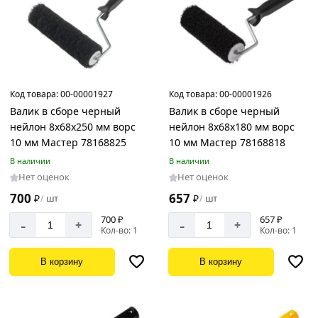
Код товара:
00-00001927
Код товара:
00-00001926
Валик в сборе черный
Валик в сборе черный
нейлон 8х68х250 мм ворс
нейлон 8х68х180 мм ворс
10 мм Мастер 78168825
10 мм Мастер 78168818
В наличии
В наличии
Нет оценок
Нет оценок
700
657
₽
шт
₽
шт
/
/
700 ₽
657 ₽
-
-
+
+
Кол-во: 1
Кол-во: 1
В корзину
В корзину