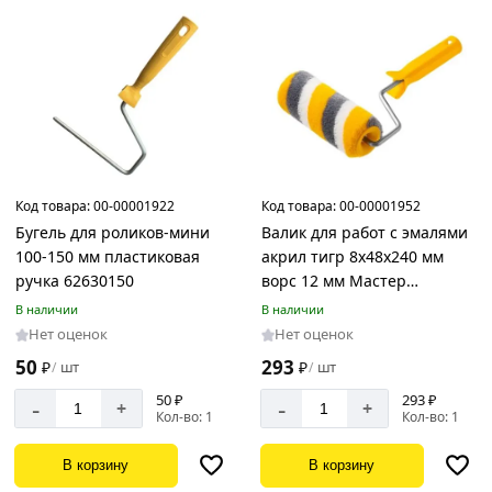
Код товара:
00-00001922
Код товара:
00-00001952
Бугель для роликов-мини
Валик для работ с эмалями
100-150 мм пластиковая
акрил тигр 8х48х240 мм
ручка 62630150
ворс 12 мм Мастер
75248824
В наличии
В наличии
Нет оценок
Нет оценок
50
293
₽
шт
₽
шт
/
/
50 ₽
293 ₽
-
-
+
+
Кол-во: 1
Кол-во: 1
В корзину
В корзину