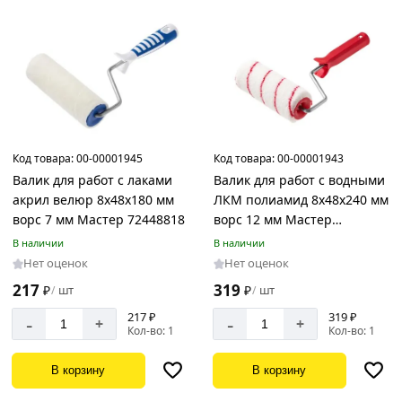
Код товара:
00-00001945
Код товара:
00-00001943
Валик для работ с лаками
Валик для работ с водными
акрил велюр 8х48х180 мм
ЛКМ полиамид 8х48х240 мм
ворс 7 мм Мастер 72448818
ворс 12 мм Мастер
77148824
В наличии
В наличии
Нет оценок
Нет оценок
217
319
₽
шт
₽
шт
/
/
217 ₽
319 ₽
-
-
+
+
Кол-во: 1
Кол-во: 1
В корзину
В корзину