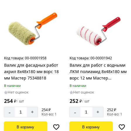
Код товара:
00-00001958
Код товара:
00-00001942
Валик для фасадных работ
Валик для работ с водными
акрил 8х48х180 мм ворс 18
ЛКМ полиамид 8х48х180 мм
мм Мастер 75348818
ворс 12 мм Мастер
77148818
В наличии
В наличии
Нет оценок
Нет оценок
254
252
₽
шт
₽
шт
/
/
254 ₽
252 ₽
-
-
+
+
Кол-во: 1
Кол-во: 1
В корзину
В корзину