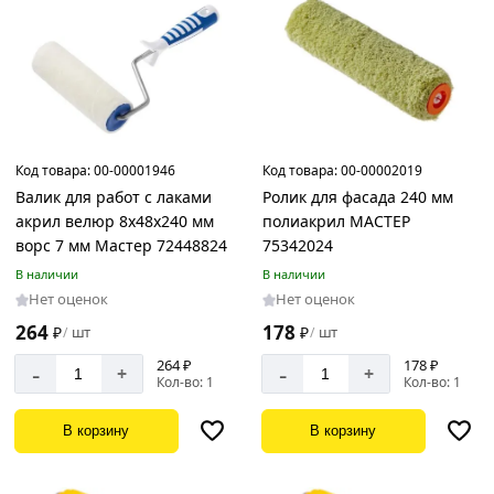
Код товара:
00-00001946
Код товара:
00-00002019
Валик для работ с лаками
Ролик для фасада 240 мм
акрил велюр 8х48х240 мм
полиакрил МАСТЕР
ворс 7 мм Мастер 72448824
75342024
В наличии
В наличии
Нет оценок
Нет оценок
264
178
₽
шт
₽
шт
/
/
264 ₽
178 ₽
-
-
+
+
Кол-во: 1
Кол-во: 1
В корзину
В корзину