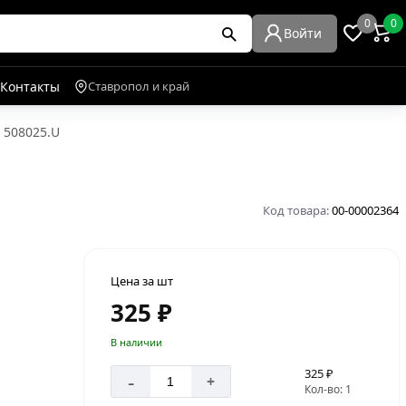
0
0
Войти
Контакты
Ставропол и край
 508025.U
Код товара:
00-00002364
Цена за шт
325 ₽
В наличии
325 ₽
-
+
Кол-во: 1