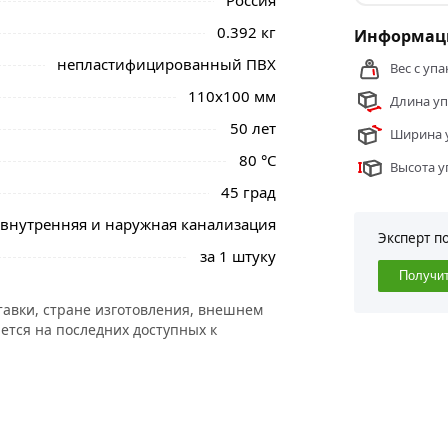
Россия
0.392 кг
Информаци
непластифицированный ПВХ
Вес с упа
110x100 мм
Длина уп
50 лет
Ширина у
80 °С
Высота у
45 град
внутренняя и наружная канализация
Эксперт п
за 1 штуку
Получи
тавки, стране изготовления, внешнем
ется на последних доступных к