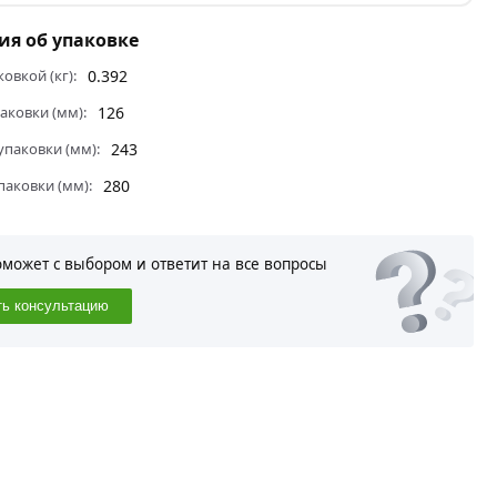
я об упаковке
ковкой (кг):
0.392
аковки (мм):
126
паковки (мм):
243
паковки (мм):
280
оможет с выбором и ответит на все вопросы
ть консультацию