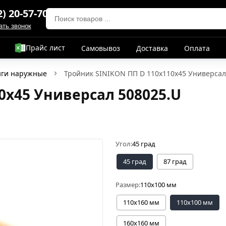
2) 20-57-70
ать звонок
Прайс лист
Самовывоз
Доставка
Оплата
нги наружные
Тройник SINIKON ПП D 110x110x45 Универсал
0x45 Универсал 508025.U
Угол:
45 град
45 град
87 град
Размер:
110x100 мм
110х160 мм
110x100 мм
160х160 мм