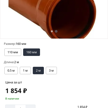
Размер:
160 мм
110 мм
160 мм
Длина:
2 м
0.5 м
1 м
2 м
3 м
Цена за шт
1 854 ₽
В наличии
1 854 ₽