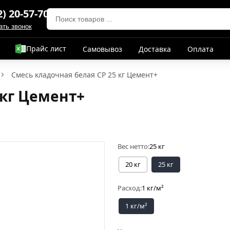
2) 20-57-70
ать звонок
Прайс лист
Самовывоз
Доставка
Оплата
Смесь кладочная белая CP 25 кг Цемент+
 кг Цемент+
Вес нетто:
25 кг
20 кг
25 кг
Расход:
1 кг/м²
1 кг/м²