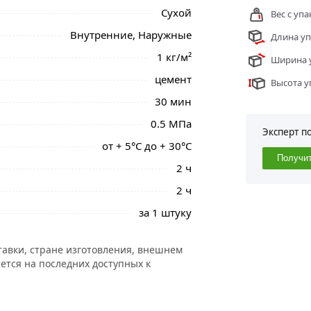
Сухой
Вес с упа
Внутренние, Наружные
Длина уп
1 кг/м²
Ширина у
цемент
Высота у
30 мин
0.5 МПа
Эксперт п
от + 5°C до + 30°C
Получи
2 ч
2 ч
за 1 штуку
тавки, стране изготовления, внешнем
ется на последних доступных к