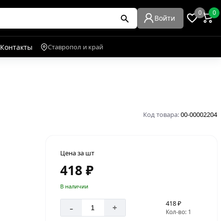
0
0
Войти
Контакты
Ставропол и край
Код товара:
00-00002204
Цена за шт
418 ₽
В наличии
418 ₽
-
+
Кол-во: 1