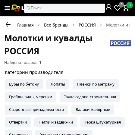
0
0
Поиск ..
Главная
Все бренды
РОССИЯ
Молотки и ку
Молотки и кувалды
РОССИЯ
Найдено товаров:
1
Категории производителя
Буры по бетону
Лопаты
Пленки по метражу
Грабли, вилы, черенки
Тачка садово-строительная
Сварочные принадлежности
Валики малярные
Отвертки
Петли и задвижки
Терка штукатурная
Степлеры
Рулонная гидроизоляция