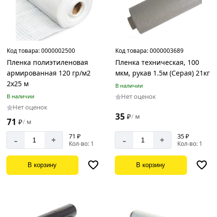
Код товара:
0000002500
Код товара:
0000003689
Пленка полиэтиленовая
Пленка техническая, 100
армированная 120 гр/м2
мкм, рукав 1.5м (Серая) 21кг
2х25 м
В наличии
Нет оценок
В наличии
Нет оценок
35
₽
м
/
71
₽
м
/
71 ₽
35 ₽
-
-
+
+
Кол-во: 1
Кол-во: 1
В корзину
В корзину