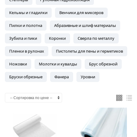
Кельмы и гладилки
Венчики для миксеров
Пилки и полотна
Абразивные и шлиф материалы
Зубила и пики
Коронки
Сверла по металлу
Пленки в рулонах
Пистолеты для пены и герметиков
Ножовки
Молотки и кувалды
Брус обрезной
Бруски обрезные
Фанера
Уровни