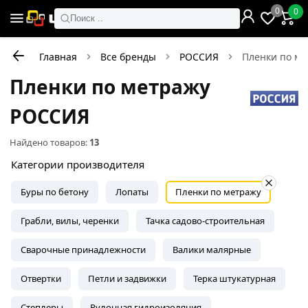
0
0
Поиск ..
Главная
Все бренды
РОССИЯ
Пленки по ме
Пленки по метражу
РОССИЯ
Найдено товаров:
13
Категории производителя
Буры по бетону
Лопаты
Пленки по метражу
Грабли, вилы, черенки
Тачка садово-строительная
Сварочные принадлежности
Валики малярные
Отвертки
Петли и задвижки
Терка штукатурная
Степлеры
Рулонная гидроизоляция