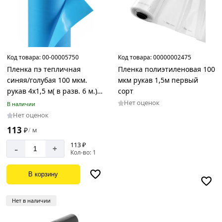
Код товара:
00-00005750
Код товара:
00000002475
Пленка пэ тепличная
Пленка полиэтиленовая 100
синяя/голубая 100 мкм.
мкм рукав 1,5м первый
рукав 4x1,5 м( в разв. 6 м.)
сорт
50 пог.м.
Нет оценок
В наличии
Нет оценок
113
₽
м
/
113 ₽
-
+
Кол-во: 1
В корзину
Нет в наличии