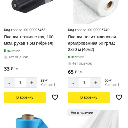
Код товара:
00-00005468
Код товара:
00-00005749
Пленка техническая, 100
Пленка полиэтиленовая
мкм, рукав 1.5м (Чёрная)
армированная 60 гр/м2
2х20 м (40м2)
В наличии
Нет оценок
В наличии
Нет оценок
33
₽
м
/
65
₽
м
/
33 ₽
65 ₽
-
-
+
+
Кол-во: 1
Кол-во: 1
В корзину
В корзину
Нет в наличии