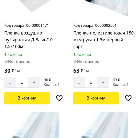
Код товара:
00-00001471
Код товара:
0000002501
Пленка воздушно-
Пленка полиэтиленовая 150
пузырчатая Д Basic/10
мкм рукав 1,5м первый
1,5х100м
сорт
В наличии
В наличии
Нет оценок
Нет оценок
30
63
₽
м
₽
м
/
/
30 ₽
63 ₽
-
-
+
+
Кол-во: 1
Кол-во: 1
В корзину
В корзину