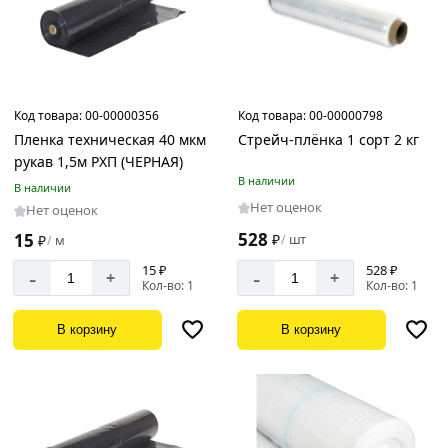
Код товара:
00-00000356
Код товара:
00-00000798
Пленка техническая 40 мкм
Стрейч-плёнка 1 сорт 2 кг
рукав 1,5м РХП (ЧЕРНАЯ)
В наличии
В наличии
Нет оценок
Нет оценок
528
15
₽
шт
/
₽
м
/
15 ₽
528 ₽
-
-
+
+
Кол-во: 1
Кол-во: 1
В корзину
В корзину