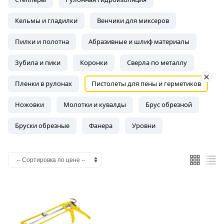
Кельмы и гладилки
Венчики для миксеров
Пилки и полотна
Абразивные и шлиф материалы
Зубила и пики
Коронки
Сверла по металлу
Пленки в рулонах
Пистолеты для пены и герметиков
Ножовки
Молотки и кувалды
Брус обрезной
Бруски обрезные
Фанера
Уровни