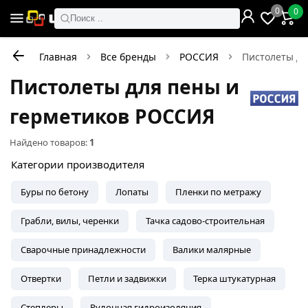
0
0
Поиск ..
Главная
Все бренды
РОССИЯ
Пистолеты дл
Пистолеты для пены и
герметиков РОССИЯ
Найдено товаров:
1
Категории производителя
Буры по бетону
Лопаты
Пленки по метражу
Грабли, вилы, черенки
Тачка садово-строительная
Сварочные принадлежности
Валики малярные
Отвертки
Петли и задвижки
Терка штукатурная
Степлеры
Рулонная гидроизоляция